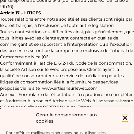
par téléphone au 0668121343 (du lundi au vendredi de 12h30 à
19h30) ;
Article 17 – LITIGES
Toutes relations entre notre société et ses clients sont régis par
le droit français, à l’exclusion de toute autre législation.
Toutes contestations ou difficultés ainsi, plus généralement, que
tous litiges avec les clients ayant contracté en qualité de
commerçant et se rapportant à l’interprétation ou à l’exécution
des présentes seront de la compétence exclusive du Tribunal de
Commerce de Nice (06).
Conformément à l’article L. 612-1 du Code de la consommation,
la société Artisan sur le Web propose aux Clients ayant la
qualité de consommateur un service de médiation pour les
litiges de consommation liés à la fourniture des services
proposés via le site www.artisansurleweb.com .
Annexe : Formulaire de rétractation : à reproduire ou compléter
et à adresser à la société Artisan sur le Web, à l’adresse suivante
: 14 rue des Orfèvres 06250 Mougins, France
A l’attention de la société [Dénomination et adresse de la
Gérer le consentement aux
société Artisan sur le Web],
cookies
Je [nom, prénom, adresse du consommateur] :
vous notifie par la Présente ma rétractation du contrat portant
Pour offrir les meilleures expériences, nous utilisons des