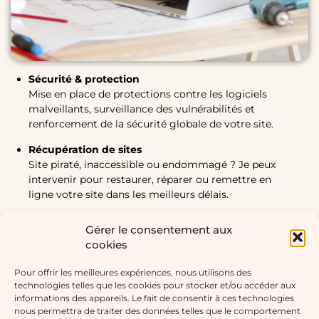
Sécurité & protection
Mise en place de protections contre les logiciels
malveillants, surveillance des vulnérabilités et
renforcement de la sécurité globale de votre site.
Récupération de sites
Site piraté, inaccessible ou endommagé ? Je peux
intervenir pour restaurer, réparer ou remettre en
ligne votre site dans les meilleurs délais.
Formez-vous à la gestion de votre site web en
Gérer le consentement aux
toute autonomie
cookies
Après avoir conçu un site qui vous ressemble, je vous
propose une formation personnalisée pour vous
Pour offrir les meilleures expériences, nous utilisons des
apprendre à le gérer vous-même : mises à jour,
technologies telles que les cookies pour stocker et/ou accéder aux
maintenance technique, ajout de contenu… Gagnez
informations des appareils. Le fait de consentir à ces technologies
en indépendance tout en gardant un site
nous permettra de traiter des données telles que le comportement